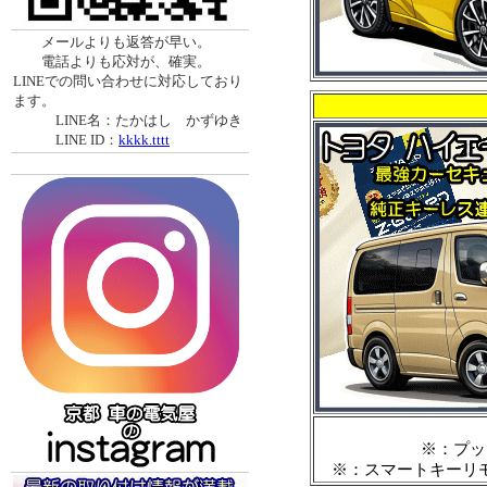
メールよりも返答が早い。
電話よりも応対が、確実。
LINEでの問い合わせに対応しており
ます。
LINE名：たかはし かずゆき
LINE ID：
kkkk.tttt
※：プッ
※：スマートキーリ