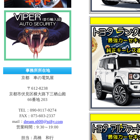
事務所所在地
京都 車の電気屋
〒612-8238
京都市伏見区横大路下三栖山殿
66番地 203
TEL：090-9117-9274
FAX：075-603-2337
mail：
dream.s600@nifty.com
営業時間：9:30～19:00
担当：髙橋 和行