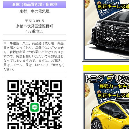
倉庫（商品置き場）所在地
京都 車の電気屋
〒613-0915
京都市伏見区淀際目町
432番地11
※：事務所、又は、商品受け取り場、商品
置き場となっており、店舗ではございませ
ん。普段は出張での作業に出掛けておりま
すので、突然お越しいただいても無駄足と
なってしまいますので、まずは、お電話、
又は、メール、又は、LINEにてご連絡をく
ださい。