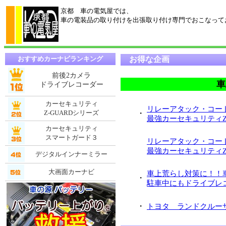
京都 車の電気屋では、
車の電装品の取り付けを出張取り付け専門でおこなって
おすすめカーナビランキング
お得な企画
前後2カメラ
車
ドライブレコーダー
カーセキュリティ
リレーアタック・コー
Z-GUARDシリーズ
・
最強カーセキュリティZ
カーセキュリティ
スマートガード３
リレーアタック・コー
最強カーセキュリティZ
デジタルインナーミラー
大画面カーナビ
車上荒らし対策に！！
・
駐車中にもドライブレ
・
トヨタ ランドクルー